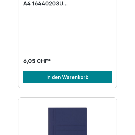
A4 16440203U
transp.,PP,Sichttasche 80 Bl.
6,05 CHF*
In den Warenkorb