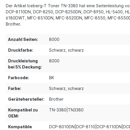
Der Artikel Iceberg-T Toner TN-3380 hat eine Seitenleistung 
DCP-8110DN, DCP-8250, DCP-8250DN, DCP-8950, HL-5400, HL-
6180DWT, MFC-8510DN, MFC-8520DN, MFC-8550, MFC-8550DW, 
Brother.
Anzahl Seiten:
8000
Druckfarbe:
Schwarz
, schwarz
Druckleistung
8000
bei 5% Deckung:
Farbcode:
BK
Farbe:
Schwarz
, schwarz
Gerätehersteller:
Brother
Kompatibel zu
TN-3380|TN3380
OEM:
Kompatible
DCP-8010DN|DCP-8110|DCP-8110DN|DC