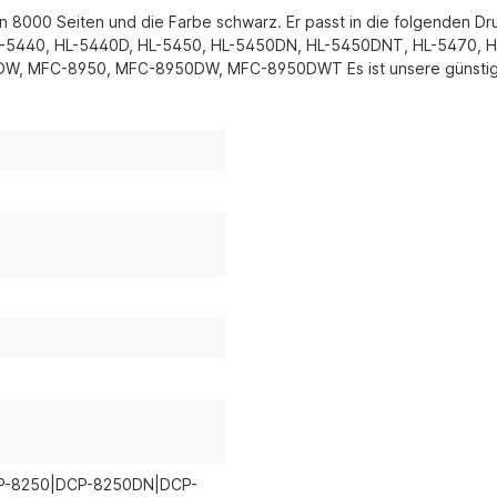
von 8000 Seiten und die Farbe schwarz. Er passt in die folgenden
5440, HL-5440D, HL-5450, HL-5450DN, HL-5450DNT, HL-5470, H
MFC-8950, MFC-8950DW, MFC-8950DWT Es ist unsere günstige A
P-8250|DCP-8250DN|DCP-