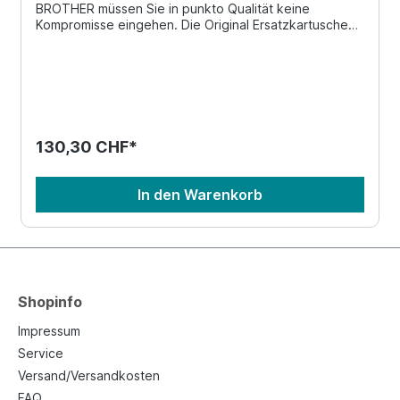
BROTHER müssen Sie in punkto Qualität keine
Kompromisse eingehen. Die Original Ersatzkartusche
wurde für Ihren Drucker entwickelt und liefert
zuverlässig hervorragende Druckergebnisse. Die hohe
Druckqualität basiert auf der perfPassend zu
BROTHER Monochrom Laser-Drucker gemäss
KompatibilitätslisteBrother Geräte sind in Verwendung
mit Original Brother Tonerkartuschen für den Blauen
Engel zertifiziertBrother Geräte sind in Verwendung mit
130,30 CHF*
Original Brother Tonerkartuschen für PTS
(Dokumentenechtheit) zertifiziertGünstige
Druckkosten dank getrenntem Toner-/Trommel-
In den Warenkorb
System
Shopinfo
Impressum
Service
Versand/Versandkosten
FAQ