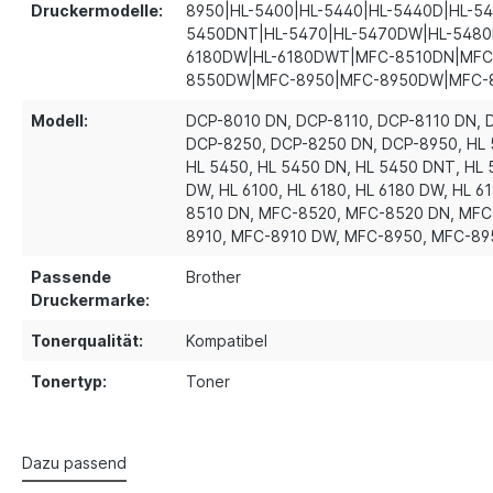
Druckermodelle:
8950|HL-5400|HL-5440|HL-5440D|HL-5
5450DNT|HL-5470|HL-5470DW|HL-5480D
6180DW|HL-6180DWT|MFC-8510DN|MFC
8550DW|MFC-8950|MFC-8950DW|MFC
Modell:
DCP-8010 DN
, DCP-8110
, DCP-8110 DN
,
DCP-8250
, DCP-8250 DN
, DCP-8950
, HL
HL 5450
, HL 5450 DN
, HL 5450 DNT
, HL
DW
, HL 6100
, HL 6180
, HL 6180 DW
, HL 
8510 DN
, MFC-8520
, MFC-8520 DN
, MF
8910
, MFC-8910 DW
, MFC-8950
, MFC-8
Passende
Brother
Druckermarke:
Tonerqualität:
Kompatibel
Tonertyp:
Toner
Dazu passend