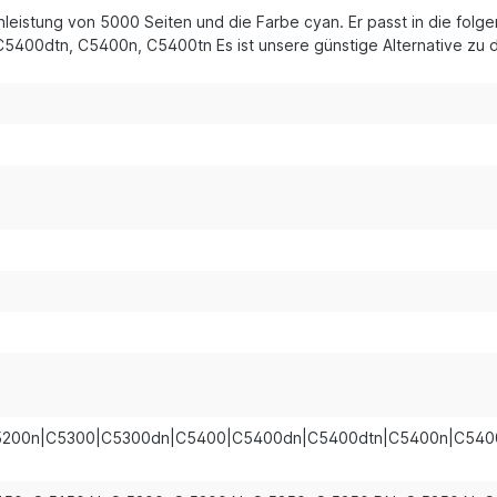
enleistung von 5000 Seiten und die Farbe cyan. Er passt in die f
00dtn, C5400n, C5400tn Es ist unsere günstige Alternative zu d
5200n|C5300|C5300dn|C5400|C5400dn|C5400dtn|C5400n|C540