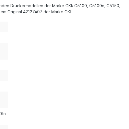
olgenden Druckermodellen der Marke OKI: C5100, C5100n, C5150,
em Original 42127407 der Marke OKI.
0tn