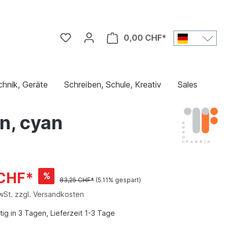
0,00 CHF*
chnik, Geräte
Schreiben, Schule, Kreativ
Sales
n, cyan
 CHF*
%
83,25 CHF*
(5.11% gespart)
MwSt. zzgl. Versandkosten
ig in 3 Tagen, Lieferzeit 1-3 Tage