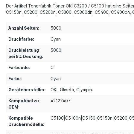
Der Artikel Tonerfabrik Toner OKI C3200 / C5100 hat eine Seit
C5150n, C5200, C5200n, C5300, C5300dn, C5400, C5400dn, C54
Anzahl Seiten:
5000
Druckfarbe:
Cyan
Druckleistung
5000
bei 5% Deckung:
Farbcode:
C
Farbe:
Cyan
Gerätehersteller:
OKI
, Olivetti
, Olympia
Kompatibel zu
42127407
OEM:
Kompatible
C5100|C5100n|C5150|C5150n|C5200|C
Druckermodelle: