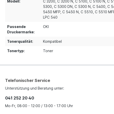
Modell:
C 3200
, C 3200 N
, C 5100
, C 5100 N
, C 5
5300
, C 5300 DN
, C 5300 N
, C 5400
, C 
5450 MFP
, C 5450 N
, C 5510
, C 5510 MF
LPC 540
Passende
OKI
Druckermarke:
Tonerqualität:
Kompatibel
Tonertyp:
Toner
Telefonischer Service
Unterstützung und Beratung unter:
041 252 20 40
Mo-Fr, 08:00 - 12:00 / 13:00 - 17:00 Uhr