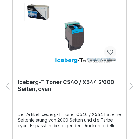
Iceberg-T Toner C540 / X544 2'000
Seiten, cyan
Der Artikel Iceberg-T Toner C540 / X544 hat eine
Seitenleistung von 2000 Seiten und die Farbe
cyan. Er passt in die folgenden Druckermodellen
der Marke Lexmark: C540, C540n, C543,
C543dn, C544, C544dn, C544dtn, C544dw,