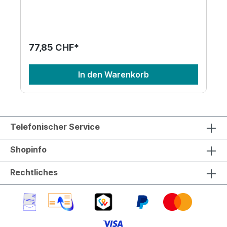
C544n, C546, C546dtn, X543, X543dn, X544,
X544dn, X544dtn, X544dw, X544n, X546,
X546dtn, X548, X548de, X548dte, C540dw Es ist
unsere günstige Alternative zu dem Original
C540H1CG der Marke Lexmark.
77,85 CHF*
In den Warenkorb
Telefonischer Service
Shopinfo
Rechtliches