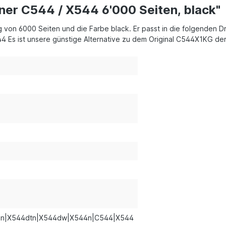
ner C544 / X544 6'000 Seiten, black"
ng von 6000 Seiten und die Farbe black. Er passt in die folgende
Es ist unsere günstige Alternative zu dem Original C544X1KG de
n|X544dtn|X544dw|X544n|C544|X544