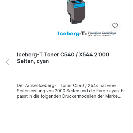
Iceberg-T Toner C540 / X544 2'000
Seiten, cyan
Der Artikel Iceberg-T Toner C540 / X544 hat eine
Seitenleistung von 2000 Seiten und die Farbe cyan. Er
passt in die folgenden Druckermodellen der Marke
Lexmark: C540, C540n, C543, C543dn, C544,
C544dn, C544dtn, C544dw, C544n, C546, C546dtn,
X543, X543dn, X544, X544dn, X544dtn, X544dw,
X544n, X546, X546dtn, X548, X548de, X548dte,
C540dw Es ist unsere günstige Alternative zu dem
Original C540H1CG der Marke Lexmark.