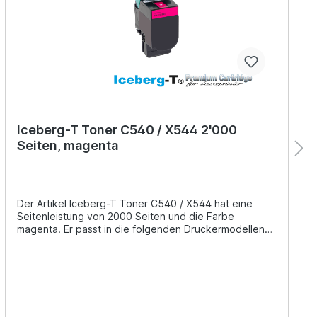
Iceberg-T Toner C540 / X544 2'000
Seiten, magenta
Der Artikel Iceberg-T Toner C540 / X544 hat eine
Seitenleistung von 2000 Seiten und die Farbe
magenta. Er passt in die folgenden Druckermodellen
der Marke Lexmark: C540, C540n, C543, C543dn,
C544, C544dn, C544dtn, C544dw, C544n, C546,
C546dtn, X543, X543dn, X544, X544dn, X544dtn,
X544dw, X544n, X546, X546dtn, X548, X548de,
X548dte, C540dw Es ist unsere günstige Alternative
zu dem Original C540H1MG der Marke Lexmark.