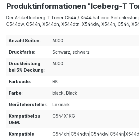
Produktinformationen "Iceberg-T To
Der Artikel Iceberg-T Toner C544 / X544 hat eine Seitenleistu
C544dw, C544n, X544dn, X544dtn, X544dw, X544n, C544, X544 
Anzahl Seiten:
6000
Druckfarbe:
Schwarz
, schwarz
Druckleistung
6000
bei 5% Deckung:
Farbcode:
BK
Farbe:
black
, Black
Gerätehersteller:
Lexmark
Kompatibel zu
C544X1KG
OEM:
Kompatible
C544dn|C544dtn|C544dw|C544n|X544d