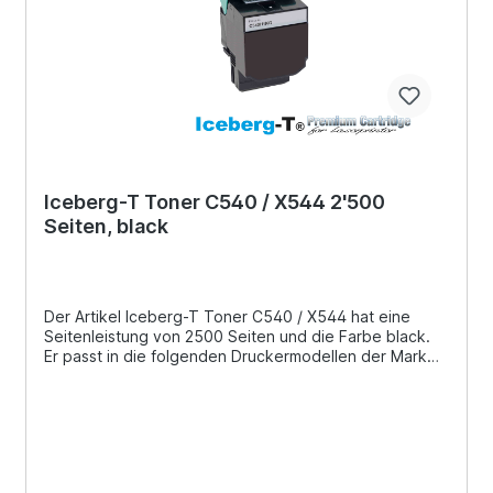
Iceberg-T Toner C540 / X544 2'500
Seiten, black
Der Artikel Iceberg-T Toner C540 / X544 hat eine
Seitenleistung von 2500 Seiten und die Farbe black.
Er passt in die folgenden Druckermodellen der Marke
Lexmark: C540, C540n, C543, C543dn, C544,
C544dn, C544dtn, C544dw, C544n, C546, C546dtn,
X543, X543dn, X544, X544dn, X544dtn, X544dw,
X544n, X546, X546dtn, X548, X548de, X548dte,
C540dw Es ist unsere günstige Alternative zu dem
Original C540H1KG der Marke Lexmark.