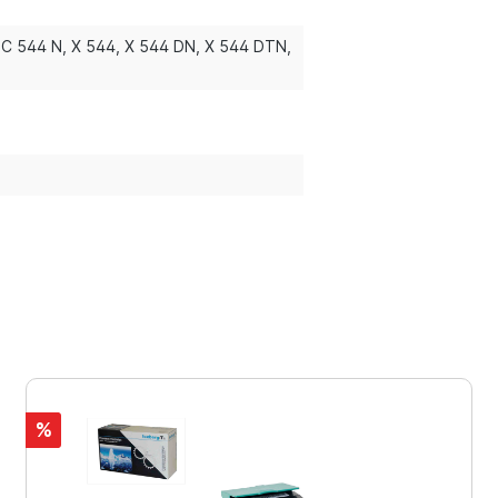
 C 544 N
, X 544
, X 544 DN
, X 544 DTN
,
%