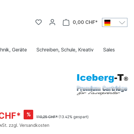
0,00 CHF*
hnik, Geräte
Schreiben, Schule, Kreativ
Sales
 CHF*
%
110,25 CHF*
(13.42% gespart)
MwSt. zzgl. Versandkosten